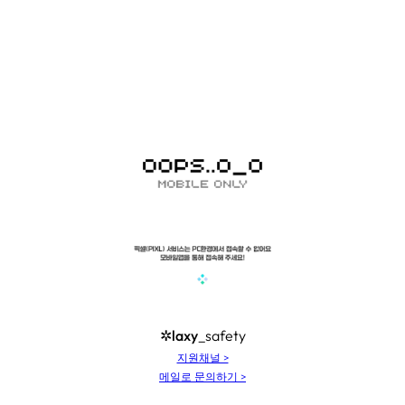
콘
텐
츠
로
바
로
가
기
✲laxy
_safety
지원채널 >
메일로 문의하기 >